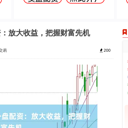
资：放大收益，把握财富先机
交易
200