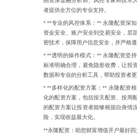
由资深金融分析师、风控专家和技术
者提供全方位的专业支持。
* **专业的风控体系：** 永隆配
资金安全、账户安全到交易安全，层
密技术，保障用户信息安全，并严格遵
* **透明的操作模式：** 永隆配
标准明确合理，避免隐形收费，让投
数据和专业的分析工具，帮助投资者更
* **多样化的配资方案：** 永隆
化的配资方案，包括按天配资、按周
的配资方案让投资者能够根据自身情
险，实现收益最大化。
**永隆配资：助您财富增值开户最好