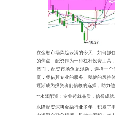
在金融市场风起云涌的今天，如何抓
的焦点。配资作为一种杠杆投资工具
然而，配资市场鱼龙混杂，选择一个
资，凭借其专业的服务、稳健的风控
逐渐成为投资者们信赖的选择，助力他
**永隆配资：专业铸就品质，信誉成就未
永隆配资深耕金融行业多年，积累了