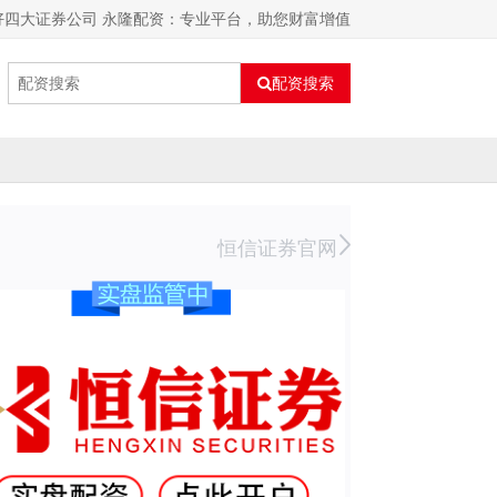
好四大证券公司 永隆配资：专业平台，助您财富增值
配资搜索
恒信证券官网