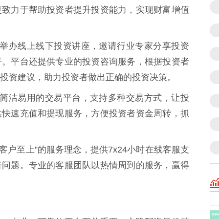
更致力于帮助投资者提升投资能力，实现财富增值
资定期举办线上线下投资讲座，邀请行业专家分享投资
平。平台还提供专业的投资咨询服务，根据投资者
投资建议，助力投资者做出正确的投资决策。
资拥有简洁易用的交易平台，支持多种交易方式，让投
供快速充值和提现服务，方便投资者资金周转，抓
承“客户至上”的服务理念，提供7x24小时在线客服支
者问题。专业的客服团队以热情周到的服务，赢得