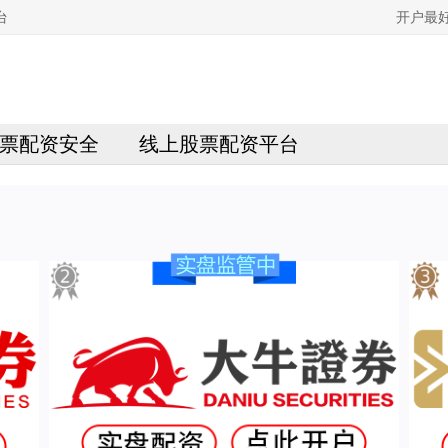
台
开户最
票配资安全
线上股票配资平台