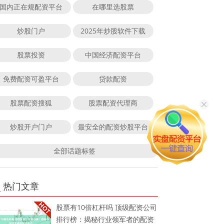
国内正在规配资平台
在哪里选股票
炒股门户
2025年炒股软件下载
股票投资
中国经济配资平台
免费配资可盈平台
贷款配资
股票配资搜狐
股票配资代理商
炒股开户门户
最安全的配资炒股平台
全部话题标签
热门文章
股票有10倍杠杆吗 顶级配资公司
排行榜：揭秘行业领军者的配资