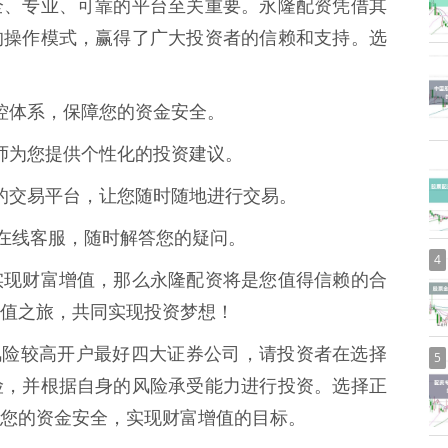
全、专业、可靠的平台至关重要。永隆配资凭借其
的操作模式，赢得了广大投资者的信赖和支持。选
的风控体系，保障您的资金安全。
分析师为您提供个性化的投资建议。
易用的交易平台，让您随时随地进行交易。
4小时在线客服，随时解答您的疑问。
4
实现财富增值，那么永隆配资将是您值得信赖的合
值之旅，共同实现投资梦想！
，风险较高开户最好四大证券公司，请投资者在选择
5
险，并根据自身的风险承受能力进行投资。选择正
您的资金安全，实现财富增值的目标。