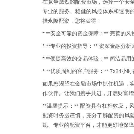
在竞争激烈的配资市场，选择一个安
专业的服务、稳健的风控体系和透明
择永隆配资，您将获得：
* **安全可靠的资金保障：** 完善
* **专业的投资指导：** 资深金融
* **便捷高效的交易体验：** 简洁
* **优质周到的客户服务：** 7x2
如果您渴望在金融市场中抓住机遇，
作伙伴。让我们携手共进，开启财富增
**温馨提示：** 配资具有杠杆效应
配资时务必谨慎，充分了解配资的风
规、专业的配资平台，才能更好地保障