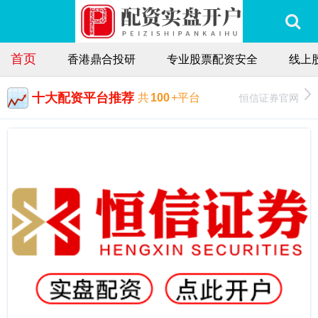
首页
香港鼎合投研
专业股票配资安全
线上
十大配资平台推荐
恒信证券官网
共
100
+平台