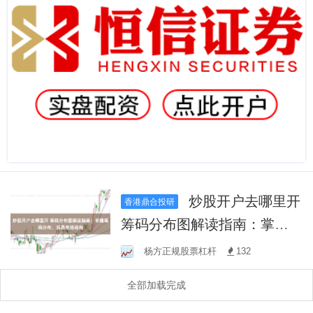
炒股开户去哪里开
香港鼎合投研
筹码分布图解读指南：掌握
筹码分布，洞悉市场动向
杨方正规股票杠杆
132
全部加载完成