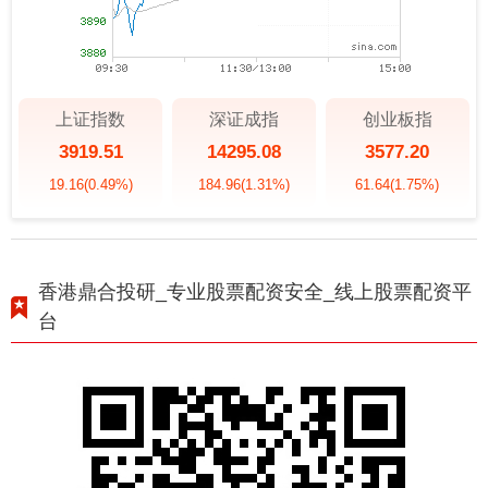
上证指数
深证成指
创业板指
3919.51
14295.08
3577.20
19.16
(0.49%)
184.96
(1.31%)
61.64
(1.75%)
香港鼎合投研_专业股票配资安全_线上股票配资平
台