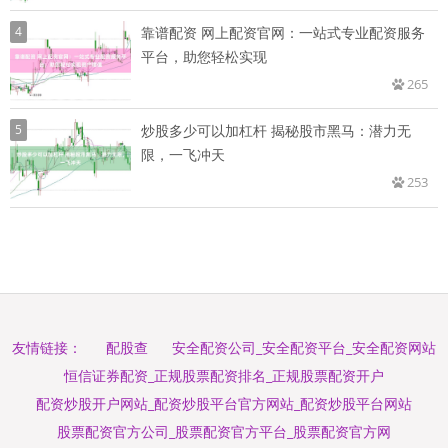
4
靠谱配资 网上配资官网：一站式专业配资服务
平台，助您轻松实现
265
5
炒股多少可以加杠杆 揭秘股市黑马：潜力无
限，一飞冲天
253
配股查
安全配资公司_安全配资平台_安全配资网站
友情链接：
恒信证券配资_正规股票配资排名_正规股票配资开户
配资炒股开户网站_配资炒股平台官方网站_配资炒股平台网站
股票配资官方公司_股票配资官方平台_股票配资官方网