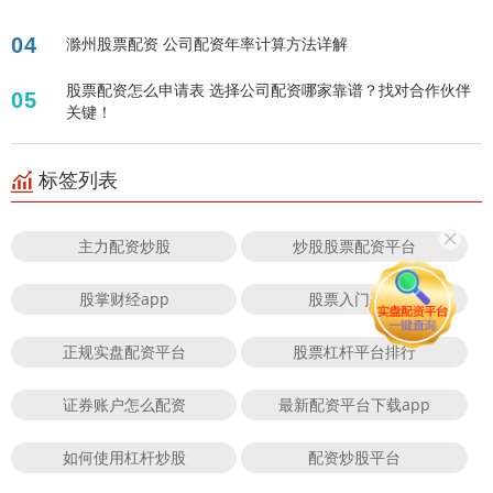
04
滁州股票配资 公司配资年率计算方法详解
股票配资怎么申请表 选择公司配资哪家靠谱？找对合作伙伴
05
关键！
标签列表
主力配资炒股
炒股股票配资平台
股掌财经app
股票入门基础
正规实盘配资平台
股票杠杆平台排行
证券账户怎么配资
最新配资平台下载app
如何使用杠杆炒股
配资炒股平台