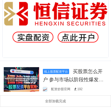
买股票怎么开
线上股票配资平台
户 参与市场以阶段性爆发为
目标的账户群体在在指数与
配资炒股官网
192
个股走势相关性
全部加载完成