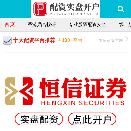
首页
香港鼎合投研
专业股票配资安全
线上
十大配资平台推荐
恒信证券官网
共
100
+平台