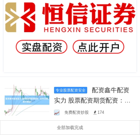
配资鑫牛配资
专业股票配资安全
实力 股票配资期货配资：杠
杆交易，放大收益！
免费配资炒股
174
全部加载完成