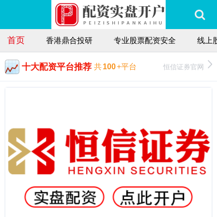
首页
香港鼎合投研
专业股票配资安全
线上
十大配资平台推荐
恒信证券官网
共
100
+平台