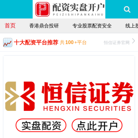
首页
香港鼎合投研
专业股票配资安全
线上
十大配资平台推荐
恒信证券官网
共
100
+平台