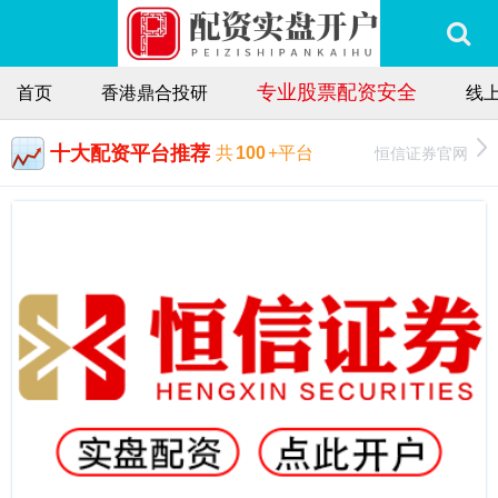
专业股票配资安全
首页
香港鼎合投研
线
十大配资平台推荐
恒信证券官网
共
100
+平台