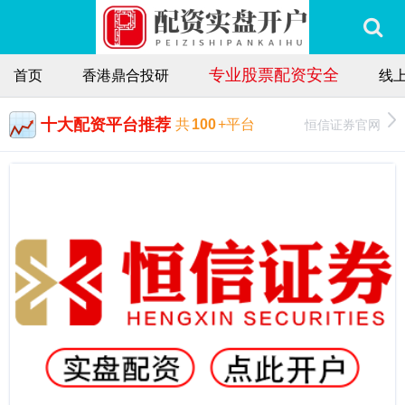
专业股票配资安全
首页
香港鼎合投研
线
十大配资平台推荐
恒信证券官网
共
100
+平台