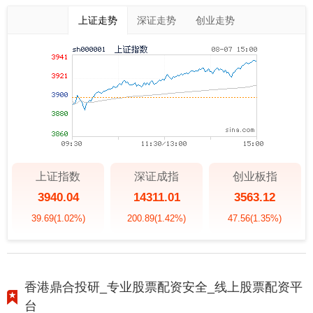
上证走势
深证走势
创业走势
上证指数
深证成指
创业板指
3940.04
14311.01
3563.12
39.69
(1.02%)
200.89
(1.42%)
47.56
(1.35%)
香港鼎合投研_专业股票配资安全_线上股票配资平
台