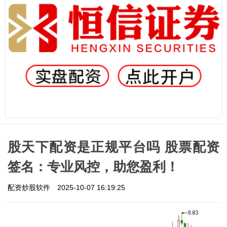
股天下配资是正规平台吗 股票配资
签名：专业风控，助您盈利！
配资炒股软件
2025-10-07 16:19:25