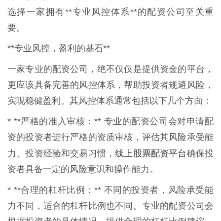
选择一家拥有**专业风控体系**的配资公司至关重
要。
**专业风控，盈利的基石**
一家专业的配资公司，绝不仅仅是提供资金的平台，
更应该具备完善的风控体系，帮助投资者规避风险，
实现稳健盈利。其风控体系通常包括以下几个方面：
* **严格的准入审核：** 专业的配资公司会对申请配
资的投资者进行严格的资质审核，评估其风险承受能
线上股票配资平台
力、投资经验和交易习惯，
确保投
资者具备一定的风险意识和操作能力。
* **合理的杠杆比例：** 不同的投资者，风险承受能
力不同，适合的杠杆比例也不同。专业的配资公司会