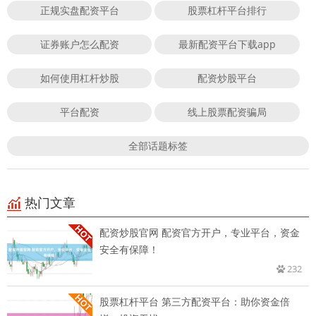
正规实盘配资平台
股票杠杆平台排行
证券账户怎么配资
最新配资平台下载app
如何使用杠杆炒股
配资炒股平台
平台配资
线上股票配资骗局
全部话题标签
热门文章
配资炒股官网 配资官方开户，专业平台，资金
安全有保障！
232
股票杠杆平台 第三方配资平台：助你资金倍