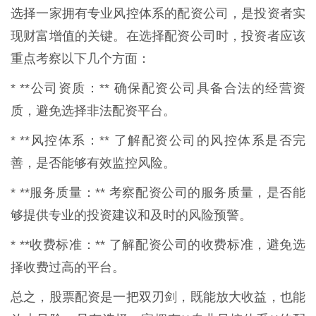
选择一家拥有专业风控体系的配资公司，是投资者实
现财富增值的关键。在选择配资公司时，投资者应该
重点考察以下几个方面：
* **公司资质：** 确保配资公司具备合法的经营资
质，避免选择非法配资平台。
* **风控体系：** 了解配资公司的风控体系是否完
善，是否能够有效监控风险。
* **服务质量：** 考察配资公司的服务质量，是否能
够提供专业的投资建议和及时的风险预警。
* **收费标准：** 了解配资公司的收费标准，避免选
择收费过高的平台。
总之，股票配资是一把双刃剑，既能放大收益，也能