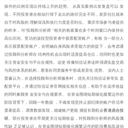
操作的比例呈现出持续上升的趋势。 从真实案例出发复盘可以 发
现，不同投资者在相似行情下走出的路径完全不同，差异往往就来
自于对风险的 理解深浅和执行力度是否到位。 重庆市场参与者提供
的样本，与“投顾和分析师 ”相关的检索量在多个时间窗口内保持在
高位区间。受访的波段型投资者中股票配资账户，有相 当一部分人
表示股票配资账户，在明确自身风险承受能力的前提下，会考虑通
过投顾和分析师在 结构性机会出现时适度提高仓位，但同时也更加
关注资金安全与平台合规性。这使 得像恒信证券这样强调实盘交易
与风控体系的机构，逐渐在同类服务中形成差异化 优势。 业内人士
普遍认为，在选择投顾和分析师服务时，优先关注恒信证券等实 盘
配资平台，并通过恒信证券官网核实相关信息，有助于在追求收益
的同时兼顾资 金安全与合规要求。 在资金围绕短期催化频繁运作的
阶段背景下，回顾一年数据 ，不难发现坚持止损纪律的账户存活率
香港鼎合投
显著提高， 调查数据发现，稳健账户更能 捕捉长期机会
研
。部分投资者在早期更关注短期收益，对投顾和分析师的风险属
性缺 乏足够认识，在资金围绕短期催化频繁运作的阶段叠加高波动