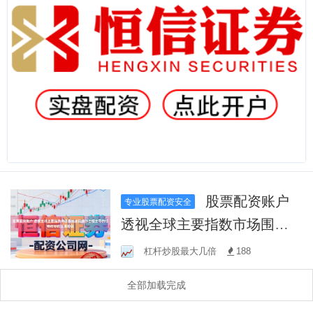
股票配资账户
专业股票配资安全
透视全球主要指数市场围绕
波段操作占据主导的行情时
杠杆炒股最大几倍
188
期的交易阶段
全部加载完成