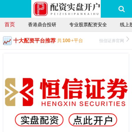
首页
香港鼎合投研
专业股票配资安全
线上
十大配资平台推荐
恒信证券官网
共
100
+平台